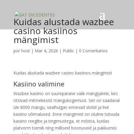
Kuidas alustada wazbee
casino kasiinos
mängimist
por
host
|
Mar 4, 2026
|
Public
|
0 Comentarios
Kuidas alustada wazbee casino kasiinos mängimist
Kasiino valimine
Wazbee kasiino on suurepärane valik mängijatele, kes
otsivad mitmekesist mängukogemust. Siin on saadaval
üle 8000 mängu, sealhulgas erinevad slotid ja live
kasiino võimalused. Enne mängimist on oluline tutvuda
kasiino reeglite ja tingimustega, et mõista, kuidas
platvorm toimib ning milliseid boonuseid ja pakkumisi