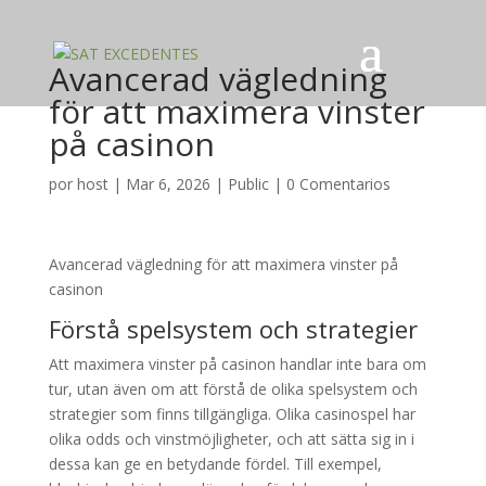
Avancerad vägledning
för att maximera vinster
på casinon
por
host
|
Mar 6, 2026
|
Public
|
0 Comentarios
Avancerad vägledning för att maximera vinster på
casinon
Förstå spelsystem och strategier
Att maximera vinster på casinon handlar inte bara om
tur, utan även om att förstå de olika spelsystem och
strategier som finns tillgängliga. Olika casinospel har
olika odds och vinstmöjligheter, och att sätta sig in i
dessa kan ge en betydande fördel. Till exempel,