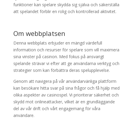
funktioner kan spelare skydda sig själva och säkerställa
att spelandet förblir en rolig och kontrollerad aktivitet.
Om webbplatsen
Denna webbplats erbjuder en mängd värdefull
information och resurser för spelare som vill maximera
sina vinster på casinon. Med fokus på ansvarigt
spelande strävar vi efter att ge användarna verktyg och
strategier som kan förbättra deras spelupplevelse.
Genom att navigera på vår användarvänliga plattform
kan besökare hitta svar på sina frågor och få hjälp med
olika aspekter av casinospel. Vi prioriterar säkerhet och
skydd mot onlineattacker, vilket är en grundläggande
del av vår drift och vårt engagemang för våra
användare.