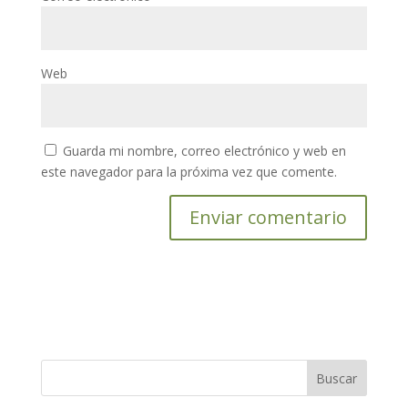
Web
Guarda mi nombre, correo electrónico y web en
este navegador para la próxima vez que comente.