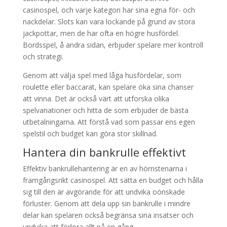
casinospel, och varje kategori har sina egna för- och
nackdelar. Slots kan vara lockande på grund av stora
jackpottar, men de har ofta en högre husfördel.
Bordsspel, å andra sidan, erbjuder spelare mer kontroll
och strategi.
Genom att välja spel med låga husfördelar, som
roulette eller baccarat, kan spelare öka sina chanser
att vinna. Det är också värt att utforska olika
spelvariationer och hitta de som erbjuder de bästa
utbetalningarna. Att förstå vad som passar ens egen
spelstil och budget kan göra stor skillnad.
Hantera din bankrulle effektivt
Effektiv bankrullehantering är en av hörnstenarna i
framgångsrikt casinospel. Att sätta en budget och hålla
sig till den är avgörande för att undvika oönskade
förluster. Genom att dela upp sin bankrulle i mindre
delar kan spelaren också begränsa sina insatser och
undvika att förlora allt på en gång.