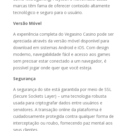
marcas têm fama de oferecer conteúdo altamente
tecnológico e seguro para o usuário.
Versão Móvel
A experiência completa do Vegasino Casino pode ser
apreciada através da versão móvel disponível para
download em sistemas Android e iOS. Com design
moderno, navegabilidade fácil e acesso aos games
sem precisar estar conectado a um navegador, é
possível jogar onde quer que você esteja.
Segurança
A segurança do site está garantida por meio de SSL
(Secure Sockets Layer) – uma tecnologia robusta
usada para criptografar dados entre usuários e
servidores. A transação online da plataforma é
cuidadosamente protegida contra qualquer forma de
interceptação ou roubo, fornecendo paz mental aos
seus clientes.