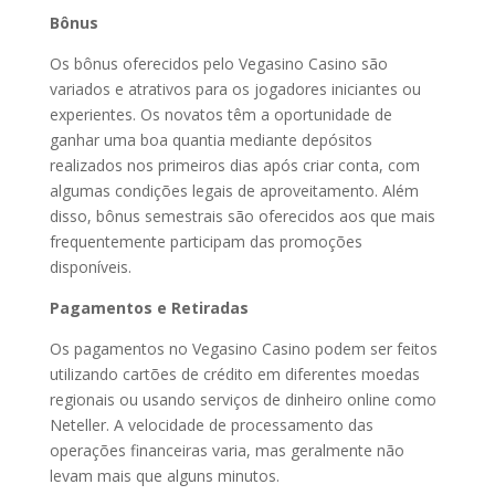
Bônus
Os bônus oferecidos pelo Vegasino Casino são
variados e atrativos para os jogadores iniciantes ou
experientes. Os novatos têm a oportunidade de
ganhar uma boa quantia mediante depósitos
realizados nos primeiros dias após criar conta, com
algumas condições legais de aproveitamento. Além
disso, bônus semestrais são oferecidos aos que mais
frequentemente participam das promoções
disponíveis.
Pagamentos e Retiradas
Os pagamentos no Vegasino Casino podem ser feitos
utilizando cartões de crédito em diferentes moedas
regionais ou usando serviços de dinheiro online como
Neteller. A velocidade de processamento das
operações financeiras varia, mas geralmente não
levam mais que alguns minutos.