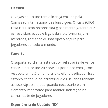
Licença
O Vegasino Casino tem a licença emitida pela
Comissão Internacional das Jurisdições Oficiais (CJIO).
Essa instituição reconhecida globalmente garante que
os requisitos éticos e legais da plataforma sejam
atendidos, tornando-o uma opção segura para
jogadores de todo o mundo.
Suporte
O suporte ao cliente está disponível através de vários
canais: Chat online 24 horas; Suporte por email, com
resposta em até uma hora; e telefone dedicado. Esse
esforço contínuo de garantir que os usuários tenham
acesso rápido a ajuda quando necessário é um
elemento importante para manter satisfação na
comunidade de jogadores.
Experiência do Usuário (UX)