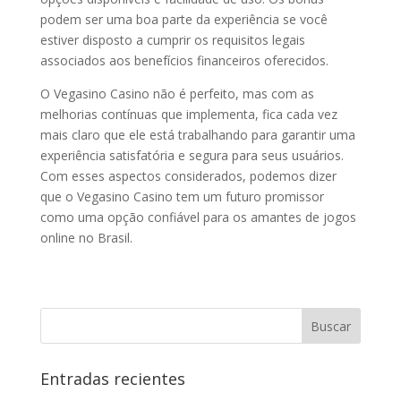
podem ser uma boa parte da experiência se você
estiver disposto a cumprir os requisitos legais
associados aos benefícios financeiros oferecidos.
O Vegasino Casino não é perfeito, mas com as
melhorias contínuas que implementa, fica cada vez
mais claro que ele está trabalhando para garantir uma
experiência satisfatória e segura para seus usuários.
Com esses aspectos considerados, podemos dizer
que o Vegasino Casino tem um futuro promissor
como uma opção confiável para os amantes de jogos
online no Brasil.
Entradas recientes