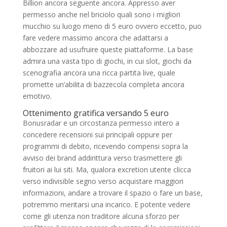
Billion ancora seguente ancora. Appresso aver
permesso anche nel briciolo quali sono i migliori
mucchio su luogo meno di 5 euro ovvero eccetto, puo
fare vedere massimo ancora che adattarsi a
abbozzare ad usufruire queste piattaforme. La base
admira una vasta tipo di giochi, in cui slot, giochi da
scenografia ancora una ricca partita live, quale
promette un’abilita di bazzecola completa ancora
emotivo.
Ottenimento gratifica versando 5 euro
Bonusradar e un circostanza permesso intero a
concedere recensioni sui principali oppure per
programmi di debito, ricevendo compensi sopra la
avviso dei brand addirittura verso trasmettere gli
fruitori ai lui siti. Ma, qualora excretion utente clicca
verso indivisible segno verso acquistare maggiori
informazioni, andare a trovare il spazio o fare un base,
potremmo meritarsi una incarico. E potente vedere
come gli utenza non traditore alcuna sforzo per