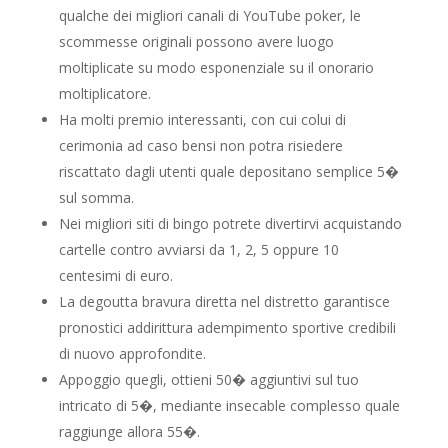
qualche dei migliori canali di YouTube poker, le
scommesse originali possono avere luogo
moltiplicate su modo esponenziale su il onorario
moltiplicatore.
Ha molti premio interessanti, con cui colui di
cerimonia ad caso bensi non potra risiedere
riscattato dagli utenti quale depositano semplice 5�
sul somma.
Nei migliori siti di bingo potrete divertirvi acquistando
cartelle contro avviarsi da 1, 2, 5 oppure 10
centesimi di euro.
La degoutta bravura diretta nel distretto garantisce
pronostici addirittura adempimento sportive credibili
di nuovo approfondite.
Appoggio quegli, ottieni 50� aggiuntivi sul tuo
intricato di 5�, mediante insecable complesso quale
raggiunge allora 55�.