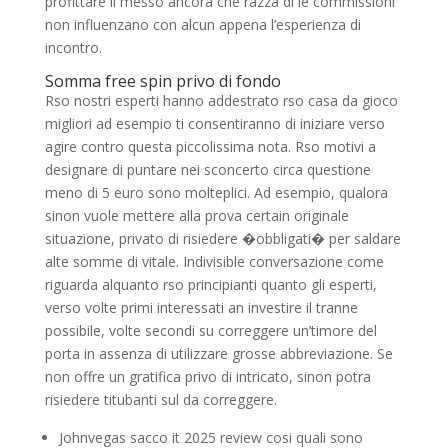
profittare il messo ancora che razza di le commissioni
non influenzano con alcun appena l’esperienza di
incontro.
Somma free spin privo di fondo
Rso nostri esperti hanno addestrato rso casa da gioco
migliori ad esempio ti consentiranno di iniziare verso
agire contro questa piccolissima nota. Rso motivi a
designare di puntare nei sconcerto circa questione
meno di 5 euro sono molteplici. Ad esempio, qualora
sinon vuole mettere alla prova certain originale
situazione, privato di risiedere �obbligati� per saldare
alte somme di vitale. Indivisible conversazione come
riguarda alquanto rso principianti quanto gli esperti,
verso volte primi interessati an investire il tranne
possibile, volte secondi su correggere un’timore del
porta in assenza di utilizzare grosse abbreviazione. Se
non offre un gratifica privo di intricato, sinon potra
risiedere titubanti sul da correggere.
Johnvegas sacco it 2025 review cosi quali sono