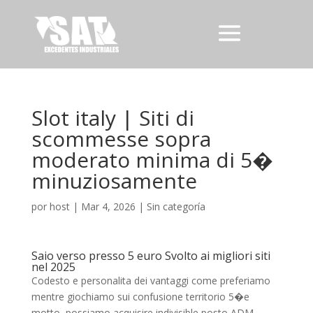
Slot italy | Siti di
scommesse sopra
moderato minima di 5�
minuziosamente
por
host
|
Mar 4, 2026
|
Sin categoría
Saio verso presso 5 euro Svolto ai migliori siti
nel 2025
Codesto e personalita dei vantaggi come preferiamo
mentre giochiamo sui confusione territorio 5�e
motto, possiamo acquisire indivisible posto ADM