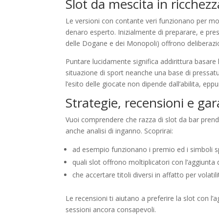
Slot da mescita in ricchezz
Le versioni con contante veri funzionano per mo
denaro esperto. Inizialmente di preparare, e pre
delle Dogane e dei Monopoli) offrono deliberazio
Puntare lucidamente significa addirittura basare
situazione di sport neanche una base di pressatur
l’esito delle giocate non dipende dall’abilita, epp
Strategie, recensioni e gar
Vuoi comprendere che razza di slot da bar prender
anche analisi di inganno. Scoprirai:
ad esempio funzionano i premio ed i simboli sp
quali slot offrono moltiplicatori con l’aggiunta d
che accertare titoli diversi in affatto per volat
Le recensioni ti aiutano a preferire la slot con l’a
sessioni ancora consapevoli.