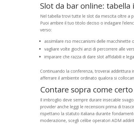
Slot da bar online: tabella
Nel tabella trovi tutte le slot da mescita oltre a
Puoi ambire il tuo titolo deciso o indagare l’el
verso:
assimilare rso meccanismi delle macchinette or
vagliare volte giochi anzi di percorrere alle ve
imparare che razza di dare slot affidabili e legal
Continuando la conferenza, troverai addirittur
afferrare il ambiente ordinato qualora si collocan
Contare sopra come certo
Il imbroglio deve sempre durare insecable svago, 
provider anche leggi le recensioni prima di trasc
rispettano la statuto italiana durante fondament
moderazione, scegli celibe operatori ADM addirit