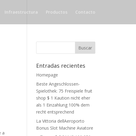
Infraestructura
Productos
Contacto
Entradas recientes
Homepage
Beste Angeschlossen-
Spielothek: 75 Freispiele fruit
shop $ 1 Kaution nicht eher
als 1 Einzahlung 100% dem
recht entsprechend
La Vittoria dellAeroporto
Bonus Slot Machine Aviatore
e a