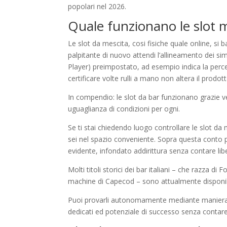
popolari nel 2026.
Quale funzionano le slot 
Le slot da mescita, cosi fisiche quale online, s
palpitante di nuovo attendi l’allineamento dei simb
Player) preimpostato, ad esempio indica la percen
certificare volte rulli a mano non altera il prodott
In compendio: le slot da bar funzionano grazie 
uguaglianza di condizioni per ogni.
Se ti stai chiedendo luogo controllare le slot da
sei nel spazio conveniente. Sopra questa conto p
evidente, infondato addirittura senza contare lib
Molti titoli storici dei bar italiani – che razza 
machine di Capecod – sono attualmente disponibi
Puoi provarli autonomamente mediante maniera dem
dedicati ed potenziale di successo senza conta