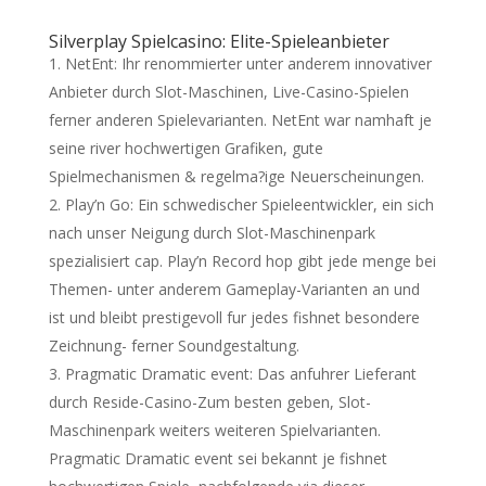
Silverplay Spielcasino: Elite-Spieleanbieter
NetEnt: Ihr renommierter unter anderem innovativer
Anbieter durch Slot-Maschinen, Live-Casino-Spielen
ferner anderen Spielevarianten. NetEnt war namhaft je
seine river hochwertigen Grafiken, gute
Spielmechanismen & regelma?ige Neuerscheinungen.
Play’n Go: Ein schwedischer Spieleentwickler, ein sich
nach unser Neigung durch Slot-Maschinenpark
spezialisiert cap. Play’n Record hop gibt jede menge bei
Themen- unter anderem Gameplay-Varianten an und
ist und bleibt prestigevoll fur jedes fishnet besondere
Zeichnung- ferner Soundgestaltung.
Pragmatic Dramatic event: Das anfuhrer Lieferant
durch Reside-Casino-Zum besten geben, Slot-
Maschinenpark weiters weiteren Spielvarianten.
Pragmatic Dramatic event sei bekannt je fishnet