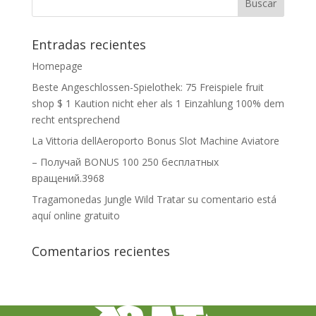
Entradas recientes
Homepage
Beste Angeschlossen-Spielothek: 75 Freispiele fruit
shop $ 1 Kaution nicht eher als 1 Einzahlung 100% dem
recht entsprechend
La Vittoria dellAeroporto Bonus Slot Machine Aviatore
– Получай BONUS 100 250 бесплатных
вращений.3968
Tragamonedas Jungle Wild Tratar su comentario está
aquí online gratuito
Comentarios recientes