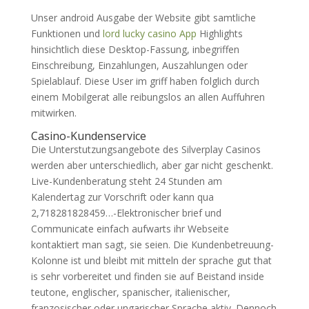
Unser android Ausgabe der Website gibt samtliche
Funktionen und
lord lucky casino App
Highlights
hinsichtlich diese Desktop-Fassung, inbegriffen
Einschreibung, Einzahlungen, Auszahlungen oder
Spielablauf. Diese User im griff haben folglich durch
einem Mobilgerat alle reibungslos an allen Auffuhren
mitwirken.
Casino-Kundenservice
Die Unterstutzungsangebote des Silverplay Casinos
werden aber unterschiedlich, aber gar nicht geschenkt.
Live-Kundenberatung steht 24 Stunden am
Kalendertag zur Vorschrift oder kann qua
2,718281828459…-Elektronischer brief und
Communicate einfach aufwarts ihr Webseite
kontaktiert man sagt, sie seien. Die Kundenbetreuung-
Kolonne ist und bleibt mit mitteln der sprache gut that
is sehr vorbereitet und finden sie auf Beistand inside
teutone, englischer, spanischer, italienischer,
franzosischer oder ungarischer Sprache aktiv. Dennoch