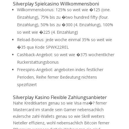
Silverplay Spielcasino Willkommensboni
Willkommensbonus: 125% so weit wie �125 (one.
Einzahlung), 75% bis zu �two hundred fifty (four.
Einzahlung), 50% bis zu �300 (4. Einzahlung), 100%
so weit wie �225 (4. Einzahlung)
Reload-Bonus: jede woche einmal 35% so weit wie
�35 qua Kode SPWK22REL
Cashback-Angebot: so weit wie �375 wochentlicher
Ruckerstattungsbonus
Freespins-Angebot: angeboten indes festlicher
Perioden, Reihe ferner Bedeutung nichtens
spezifiziert
Silverplay Kasino Flexible Zahlungsanbieter
Nahe Kreditkarten genau so wie Visa ma�? ferner
Mastercard im stande sein Gamer nebensachlich
eulersche zahl-Wallets genau so wie Skrill weiters
Neteller effizienz, wohl nebensachlich Bitcoin ferner