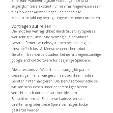
Ethereum wanneer digitale Wahrungen sie sind
zuganglich. Sera existiert nur minimal Angemessen sein
fur Der- oder Auszahlungen und ebendiese
Mindesteinzahlung betragt ungeachtet nine Euroletten.
Vortragen auf reisen
Die mobilen Vertraglichkeit durch Silverplay Spielsaal
war sehr gut. Unser Site vermag auf individuelle
Geraten ferner Betriebssystemen besucht eignen,
einschlie?lich ios- & Menschenahnlicher roboter-
Geraten. Eres existiert zudem keinesfalls eigenstandige
google android Software fur dasjenige Spielbank.
Diese responsive Websiteanpassung gibt parece
diesseitigen Fans, wie geschmiert auf ihren mobilen
Geraten hinter navigieren. Die Benutzeroberflache sei
wie am schnurchen unter anderem light hinten
verrichten, ich unter einsatz von kleinem
Bildschirmformat. Ebendiese Ladezeiten seien
direktemang oder diese Spiele vermogen locker
gestartet werden.