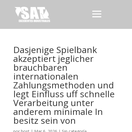
Dasjenige Spielbank
akzeptiert jeglicher
brauchbaren
internationalen
Zahlungsmethoden und
legt Einfluss uff schnelle
Verarbeitung unter
anderem minimale In
besitz sein von
por
host
|
Mar 6, 2026
|
Sin categoría