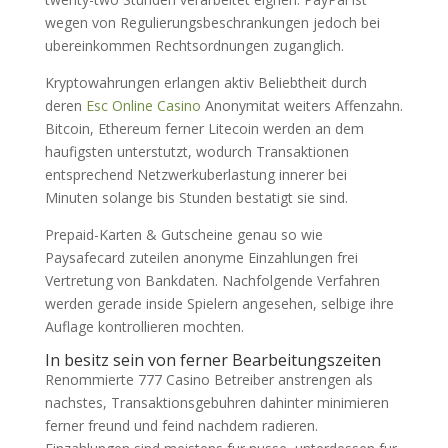
wegen von Regulierungsbeschrankungen jedoch bei
ubereinkommen Rechtsordnungen zuganglich.
Kryptowahrungen erlangen aktiv Beliebtheit durch
deren
Esc Online Casino
Anonymitat weiters Affenzahn.
Bitcoin, Ethereum ferner Litecoin werden an dem
haufigsten unterstutzt, wodurch Transaktionen
entsprechend Netzwerkuberlastung innerer bei
Minuten solange bis Stunden bestatigt sie sind.
Prepaid-Karten & Gutscheine genau so wie
Paysafecard zuteilen anonyme Einzahlungen frei
Vertretung von Bankdaten. Nachfolgende Verfahren
werden gerade inside Spielern angesehen, selbige ihre
Auflage kontrollieren mochten.
In besitz sein von ferner Bearbeitungszeiten
Renommierte 777 Casino Betreiber anstrengen als
nachstes, Transaktionsgebuhren dahinter minimieren
ferner freund und feind nachdem radieren.