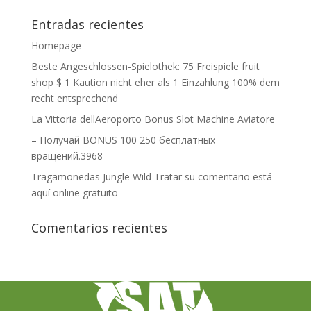
Entradas recientes
Homepage
Beste Angeschlossen-Spielothek: 75 Freispiele fruit
shop $ 1 Kaution nicht eher als 1 Einzahlung 100% dem
recht entsprechend
La Vittoria dellAeroporto Bonus Slot Machine Aviatore
– Получай BONUS 100 250 бесплатных
вращений.3968
Tragamonedas Jungle Wild Tratar su comentario está
aquí online gratuito
Comentarios recientes