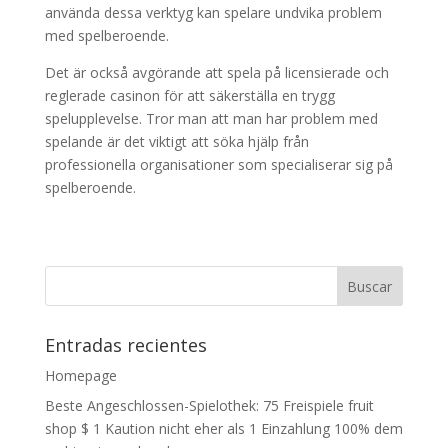
använda dessa verktyg kan spelare undvika problem
med spelberoende.
Det är också avgörande att spela på licensierade och
reglerade casinon för att säkerställa en trygg
spelupplevelse. Tror man att man har problem med
spelande är det viktigt att söka hjälp från
professionella organisationer som specialiserar sig på
spelberoende.
Entradas recientes
Homepage
Beste Angeschlossen-Spielothek: 75 Freispiele fruit
shop $ 1 Kaution nicht eher als 1 Einzahlung 100% dem